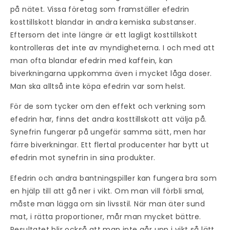
på nätet. Vissa företag som framställer efedrin
kosttillskott blandar in andra kemiska substanser.
Eftersom det inte längre är ett lagligt kosttillskott
kontrolleras det inte av myndigheterna. I och med att
man ofta blandar efedrin med kaffein, kan
biverkningarna uppkomma även i mycket låga doser.
Man ska alltså inte köpa efedrin var som helst.
För de som tycker om den effekt och verkning som
efedrin har, finns det andra kosttillskott att välja på.
Synefrin fungerar på ungefär samma sätt, men har
färre biverkningar. Ett flertal producenter har bytt ut
efedrin mot synefrin in sina produkter.
Efedrin och andra bantningspiller kan fungera bra som
en hjälp till att gå ner i vikt. Om man vill förbli smal,
måste man lägga om sin livsstil. När man äter sund
mat, i rätta proportioner, mår man mycket bättre.
Resultatet blir också att man inte går upp i vikt så lätt.