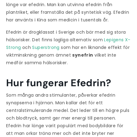
länge var efedrin. Man kan utvinna efedrin från
plantriket, eller framställa det på syntetisk väg. Efedrin
har använts i Kina som medicin i tusentals år.
Efedrin är drogklassat i Sverige och bär med sig stora
hälsorisker. Det finns lagliga alternativ som
Lepigens X-
Strong
och
Superstrong
som har en liknande effekt för
viktminskning genom ämnet
synefrin
vilket inte
medför samma hälsorisker.
Hur fungerar Efedrin?
Som många andra stimulanter, påverkar efedrin
synapserna i hjärnan. Man kallar det för ett
centralstimulerande medel. Det leder till en högre puls
och blodtryck, samt ger mer energi till personen.
Efedrin har länge varit populärt med bodybildare för
att man orkar träna mer och det inte bryter ner