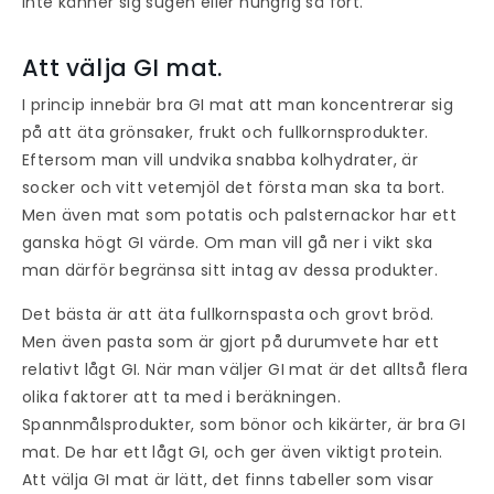
inte känner sig sugen eller hungrig så fort.
Att välja GI mat.
I princip innebär bra GI mat att man koncentrerar sig
på att äta grönsaker, frukt och fullkornsprodukter.
Eftersom man vill undvika snabba kolhydrater, är
socker och vitt vetemjöl det första man ska ta bort.
Men även mat som potatis och palsternackor har ett
ganska högt GI värde. Om man vill gå ner i vikt ska
man därför begränsa sitt intag av dessa produkter.
Det bästa är att äta fullkornspasta och grovt bröd.
Men även pasta som är gjort på durumvete har ett
relativt lågt GI. När man väljer GI mat är det alltså flera
olika faktorer att ta med i beräkningen.
Spannmålsprodukter, som bönor och kikärter, är bra GI
mat. De har ett lågt GI, och ger även viktigt protein.
Att välja GI mat är lätt, det finns tabeller som visar